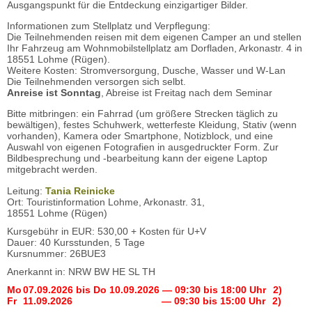
Ausgangspunkt für die Entdeckung einzigartiger Bilder.
Informationen zum Stellplatz und Verpflegung:
Die Teilnehmenden reisen mit dem eigenen Camper an und stellen
Ihr Fahrzeug am Wohnmobilstellplatz am Dorfladen, Arkonastr. 4 in
18551 Lohme (Rügen).
Weitere Kosten: Stromversorgung, Dusche, Wasser und W-Lan
Die Teilnehmenden versorgen sich selbt.
Anreise ist Sonntag
, Abreise ist Freitag nach dem Seminar
Bitte mitbringen: ein Fahrrad (um größere Strecken täglich zu
bewältigen), festes Schuhwerk, wetterfeste Kleidung, Stativ (wenn
vorhanden), Kamera oder Smartphone, Notizblock, und eine
Auswahl von eigenen Fotografien in ausgedruckter Form. Zur
Bildbesprechung und -bearbeitung kann der eigene Laptop
mitgebracht werden.
Leitung:
Tania Reinicke
Ort: Touristinformation Lohme, Arkonastr. 31,
18551 Lohme (Rügen)
Kursgebühr in EUR: 530,00 + Kosten für U+V
Dauer: 40 Kursstunden, 5 Tage
Kursnummer: 26BUE3
Anerkannt in: NRW BW HE SL TH
Mo
07.09.2026
bis
Do
10.09.2026
— 09:30 bis 18:00 Uhr
2)
Fr
11.09.2026
— 09:30 bis 15:00 Uhr
2)