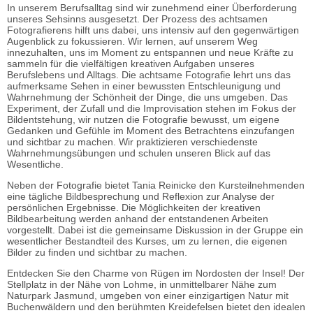
In unserem Berufsalltag sind wir zunehmend einer Überforderung
unseres Sehsinns ausgesetzt. Der Prozess des achtsamen
Fotografierens hilft uns dabei, uns intensiv auf den gegenwärtigen
Augenblick zu fokussieren. Wir lernen, auf unserem Weg
innezuhalten, uns im Moment zu entspannen und neue Kräfte zu
sammeln für die vielfältigen kreativen Aufgaben unseres
Berufslebens und Alltags. Die achtsame Fotografie lehrt uns das
aufmerksame Sehen in einer bewussten Entschleunigung und
Wahrnehmung der Schönheit der Dinge, die uns umgeben. Das
Experiment, der Zufall und die Improvisation stehen im Fokus der
Bildentstehung, wir nutzen die Fotografie bewusst, um eigene
Gedanken und Gefühle im Moment des Betrachtens einzufangen
und sichtbar zu machen. Wir praktizieren verschiedenste
Wahrnehmungsübungen und schulen unseren Blick auf das
Wesentliche.
Neben der Fotografie bietet Tania Reinicke den Kursteilnehmenden
eine tägliche Bildbesprechung und Reflexion zur Analyse der
persönlichen Ergebnisse. Die Möglichkeiten der kreativen
Bildbearbeitung werden anhand der entstandenen Arbeiten
vorgestellt. Dabei ist die gemeinsame Diskussion in der Gruppe ein
wesentlicher Bestandteil des Kurses, um zu lernen, die eigenen
Bilder zu finden und sichtbar zu machen.
Entdecken Sie den Charme von Rügen im Nordosten der Insel! Der
Stellplatz in der Nähe von Lohme, in unmittelbarer Nähe zum
Naturpark Jasmund, umgeben von einer einzigartigen Natur mit
Buchenwäldern und den berühmten Kreidefelsen bietet den idealen