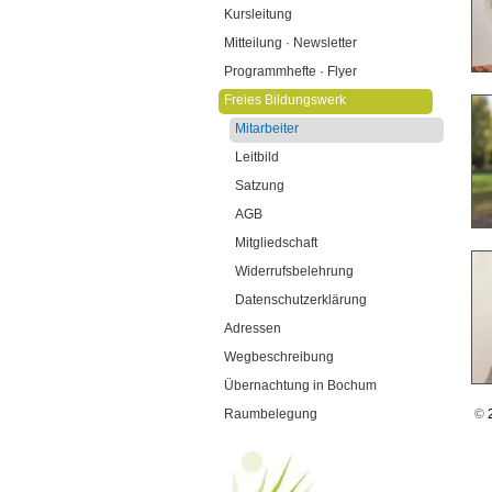
Kursleitung
Mitteilung · Newsletter
Programmhefte · Flyer
Freies Bildungswerk
Mitarbeiter
Leitbild
Satzung
AGB
Mitgliedschaft
Widerrufsbelehrung
Datenschutzerklärung
Adressen
Wegbeschreibung
Übernachtung in Bochum
Raumbelegung
©
2