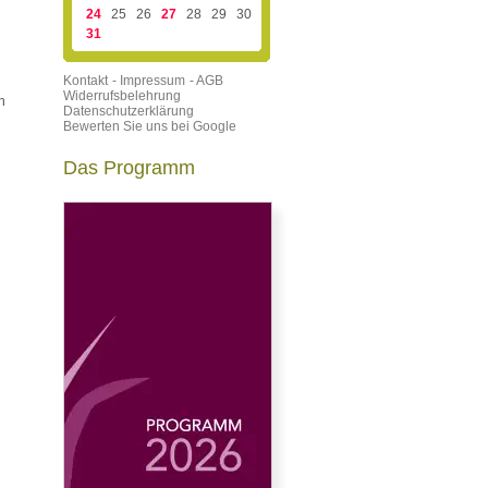
24
25
26
27
28
29
30
31
Kontakt
- Impressum
- AGB
Widerrufsbelehrung
n
Datenschutzerklärung
Bewerten Sie uns bei Google
Das Programm