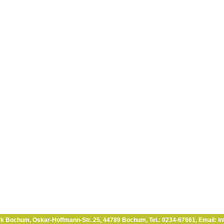
rk Bochum, Oskar-Hoffmann-Str. 25, 44789 Bochum,
Tel.: 0234-67661
,
Email: i