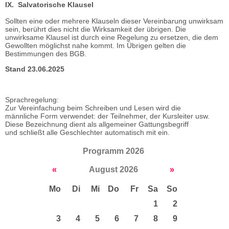
IX. Salvatorische Klausel
Sollten eine oder mehrere Klauseln dieser Vereinbarung unwirksam
sein, berührt dies nicht die Wirksamkeit der übrigen. Die
unwirksame Klausel ist durch eine Regelung zu ersetzen, die dem
Gewollten möglichst nahe kommt. Im Übrigen gelten die
Bestimmungen des BGB.
Stand 23.06.2025
Sprachregelung:
Zur Vereinfachung beim Schreiben und Lesen wird die
männliche Form verwendet: der Teilnehmer, der Kursleiter usw.
Diese Bezeichnung dient als allgemeiner Gattungsbegriff
und schließt alle Geschlechter automatisch mit ein.
Programm 2026
«
August 2026
»
Mo
Di
Mi
Do
Fr
Sa
So
1
2
3
4
5
6
7
8
9