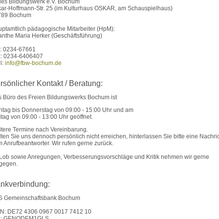
ies Bildungswerk e.V. Bochum
ar-Hoffmann-Str. 25 (im Kulturhaus OSKAR, am Schauspielhaus)
789 Bochum
ptamtlich pädagogische Mitarbeiter (HpM):
anthe Maria Herker (Geschäftsführung)
.: 0234-67661
: 0234-6406407
l:
info@fbw-bochum.de
rsönlicher Kontakt / Beratung:
 Büro des Freien Bildungswerks Bochum ist
tag bis Donnerstag von 09:00 - 15:00 Uhr und am
itag von 09:00 - 13:00 Uhr geöffnet.
tere Termine nach Vereinbarung.
lten Sie uns dennoch persönlich nicht erreichen, hinterlassen Sie bitte eine Nachric
 Anrufbeantworter. Wir rufen gerne zurück.
 Lob sowie Anregungen, Verbesserungsvorschläge und Kritik nehmen wir gerne
gegen.
nkverbindung:
S Gemeinschaftsbank Bochum
N: DE72 4306 0967 0017 7412 10
C: GENODEM1GLS