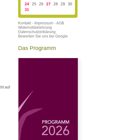
24
25
26
27
28
29
30
31
Kontakt
- Impressum
- AGB
Widerrufsbelehrung
Datenschutzerklärung
Bewerten Sie uns bei Google
Das Programm
ht auf