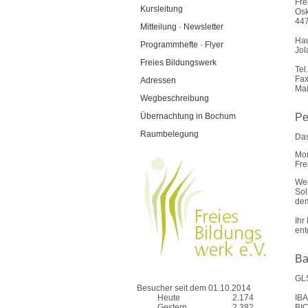
Fre
Kursleitung
Osk
44
Mitteilung · Newsletter
Hau
Programmhefte · Flyer
Jol
Freies Bildungswerk
Tel
Fax
Adressen
Mai
Wegbeschreibung
Übernachtung in Bochum
Pe
Raumbelegung
Das
Mon
Fre
Wei
Sol
dem
Ihr
ent
Ba
GL
Besucher seit dem 01.10.2014
Heute
2.174
IBA
Gestern
2.382
BI