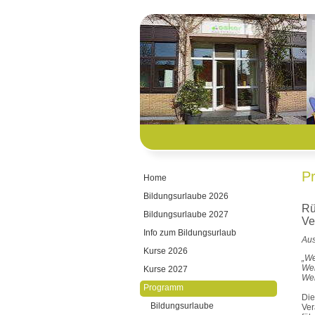
P
Home
Bildungsurlaube 2026
Rü
Bildungsurlaube 2027
Ve
Info zum Bildungsurlaub
Aus
Kurse 2026
„We
Wer
Kurse 2027
Wer
Programm
Di
Bildungsurlaube
Ver