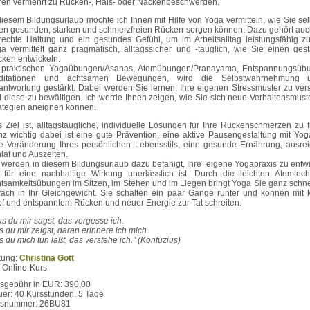
ren vermehrt zu Rücken-, Hals- oder Nackenbeschwerden.
diesem Bildungsurlaub möchte ich Ihnen mit Hilfe von Yoga vermitteln, wie Sie sel
en gesunden, starken und schmerzfreien Rücken sorgen können. Dazu gehört auc
rechte Haltung und ein gesundes Gefühl, um im Arbeitsalltag leistungsfähig zu
a vermittelt ganz pragmatisch, alltagssicher und -tauglich, wie Sie einen gest
ken entwickeln.
 praktischen Yogaübungen/Asanas, Atemübungen/Pranayama, Entspannungsüb
ditationen und achtsamen Bewegungen, wird die Selbstwahrnehmung 
antwortung gestärkt. Dabei werden Sie lernen, Ihre eigenen Stressmuster zu ver
 diese zu bewältigen. Ich werde Ihnen zeigen, wie Sie sich neue Verhaltensmust
ategien aneignen können.
 Ziel ist, alltagstaugliche, individuelle Lösungen für Ihre Rückenschmerzen zu f
z wichtig dabei ist eine gute Prävention, eine aktive Pausengestaltung mit Yoga
e Veränderung Ihres persönlichen Lebensstils, eine gesunde Ernährung, ausre
laf und Auszeiten.
 werden in diesem Bildungsurlaub dazu befähigt, Ihre eigene Yogapraxis zu entwi
 für eine nachhaltige Wirkung unerlässlich ist. Durch die leichten Atemtech
tsamkeitsübungen im Sitzen, im Stehen und im Liegen bringt Yoga Sie ganz schne
fach in Ihr Gleichgewicht. Sie schalten ein paar Gänge runter und können mit 
f und entspanntem Rücken und neuer Energie zur Tat schreiten.
s du mir sagst, das vergesse ich.
 du mir zeigst, daran erinnere ich mich.
 du mich tun läßt, das verstehe ich.” (Konfuzius)
tung:
Christina Gott
: Online-Kurs
sgebühr in EUR: 390,00
er: 40 Kursstunden, 5 Tage
rsnummer: 26BU81