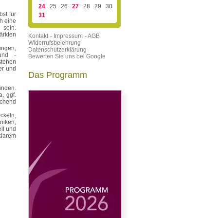
24
25
26
27
28
29
30
bst für
31
h eine
 sein.
ärkten
Kontakt
- Impressum
- AGB
Widerrufsbelehrung
ungen,
Datenschutzerklärung
und -
Bewerten Sie uns bei Google
stehen
er und
Das Programm
inden.
, ggf.
ichend
ckeln,
niken,
ll und
klarem