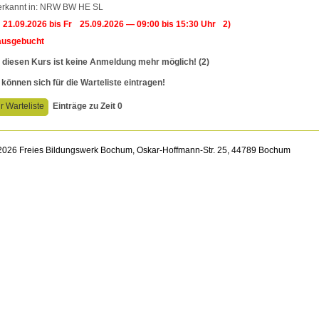
rkannt in: NRW BW HE SL
21.09.2026
bis
Fr
25.09.2026
— 09:00 bis 15:30 Uhr
2)
ausgebucht
 diesen Kurs ist keine Anmeldung mehr möglich! (2)
 können sich für die Warteliste eintragen!
r Warteliste
Einträge zu Zeit 0
026 Freies Bildungswerk Bochum, Oskar-Hoffmann-Str. 25, 44789 Bochum