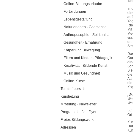
füh
Online-Bildungsurlaube
In 
Fortbildungen
ein
auf
Lebensgestaltung
Yog
Rüc
Natur erleben · Geomantie
Mit
Me
Anthroposophie · Spiritualität
ver
und
Gesundheit · Ernährung
Str
Körper und Bewegung
Das
Eltern und Kinder · Pädagogik
Gan
ein
Kreativität · Bildende Kunst
Sch
Sie
Musik und Gesundheit
die
Ach
Online-Kurse
ein
Kop
Terminübersicht
„Wa
Kursleitung
Was
Was
Mitteilung · Newsletter
Lei
Programmhefte · Flyer
Ort
Freies Bildungswerk
Kur
Dau
Adressen
Ku