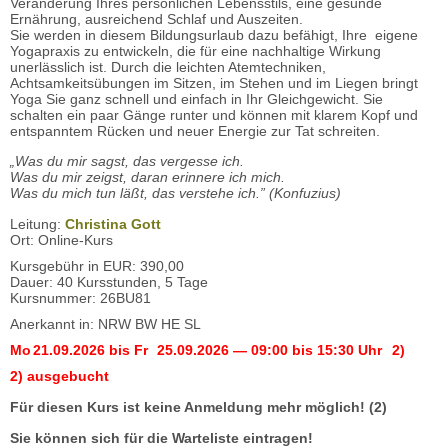
Veränderung Ihres persönlichen Lebensstils, eine gesunde
Ernährung, ausreichend Schlaf und Auszeiten.
Sie werden in diesem Bildungsurlaub dazu befähigt, Ihre eigene
Yogapraxis zu entwickeln, die für eine nachhaltige Wirkung
unerlässlich ist. Durch die leichten Atemtechniken,
Achtsamkeitsübungen im Sitzen, im Stehen und im Liegen bringt
Yoga Sie ganz schnell und einfach in Ihr Gleichgewicht. Sie
schalten ein paar Gänge runter und können mit klarem Kopf und
entspanntem Rücken und neuer Energie zur Tat schreiten.
„Was du mir sagst, das vergesse ich.
Was du mir zeigst, daran erinnere ich mich.
Was du mich tun läßt, das verstehe ich.” (Konfuzius)
Leitung:
Christina Gott
Ort: Online-Kurs
Kursgebühr in EUR: 390,00
Dauer: 40 Kursstunden, 5 Tage
Kursnummer: 26BU81
Anerkannt in: NRW BW HE SL
Mo
21.09.2026
bis
Fr
25.09.2026
— 09:00 bis 15:30 Uhr
2)
2) ausgebucht
Für diesen Kurs ist keine Anmeldung mehr möglich! (2)
Sie können sich für die Warteliste eintragen!