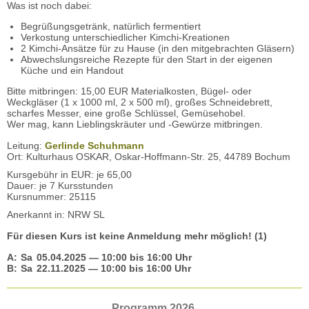
Was ist noch dabei:
Begrüßungsgetränk, natürlich fermentiert
Verkostung unterschiedlicher Kimchi-Kreationen
2 Kimchi-Ansätze für zu Hause (in den mitgebrachten Gläsern)
Abwechslungsreiche Rezepte für den Start in der eigenen
Küche und ein Handout
Bitte mitbringen: 15,00 EUR Materialkosten, Bügel- oder
Weckgläser (1 x 1000 ml, 2 x 500 ml), großes Schneidebrett,
scharfes Messer, eine große Schlüssel, Gemüsehobel.
Wer mag, kann Lieblingskräuter und -Gewürze mitbringen.
Leitung:
Gerlinde Schuhmann
Ort: Kulturhaus OSKAR, Oskar-Hoffmann-Str. 25, 44789 Bochum
Kursgebühr in EUR: je 65,00
Dauer: je 7 Kursstunden
Kursnummer: 25115
Anerkannt in: NRW SL
Für diesen Kurs ist keine Anmeldung mehr möglich! (1)
A:
Sa
05.04.2025
— 10:00 bis 16:00 Uhr
B:
Sa
22.11.2025
— 10:00 bis 16:00 Uhr
Programm 2026