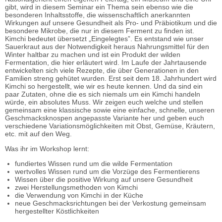
gibt, wird in diesem Seminar ein Thema sein ebenso wie die
besonderen Inhaltsstoffe, die wissenschaftlich anerkannten
Wirkungen auf unsere Gesundheit als Pro- und Präbiotikum und die
besondere Mikrobe, die nur in diesem Ferment zu finden ist.
Kimchi bedeutet übersetzt „Eingelegtes”. Es entstand wie unser
Sauerkraut aus der Notwendigkeit heraus Nahrungsmittel für den
Winter haltbar zu machen und ist ein Produkt der wilden
Fermentation, die hier erläutert wird. Im Laufe der Jahrtausende
entwickelten sich viele Rezepte, die über Generationen in den
Familien streng gehütet wurden. Erst seit dem 18. Jahrhundert wird
Kimchi so hergestellt, wie wir es heute kennen. Und da sind ein
paar Zutaten, ohne die es sich niemals um ein Kimchi handeln
würde, ein absolutes Muss. Wir zeigen euch welche und stellen
gemeinsam eine klassische sowie eine einfache, schnelle, unseren
Geschmacksknospen angepasste Variante her und geben euch
verschiedene Variationsmöglichkeiten mit Obst, Gemüse, Kräutern,
etc. mit auf den Weg.
Was ihr im Workshop lernt:
fundiertes Wissen rund um die wilde Fermentation
wertvolles Wissen rund um die Vorzüge des Fermentierens
Wissen über die positive Wirkung auf unsere Gesundheit
zwei Herstellungsmethoden von Kimchi
die Verwendung von Kimchi in der Küche
neue Geschmacksrichtungen bei der Verkostung gemeinsam
hergestellter Köstlichkeiten