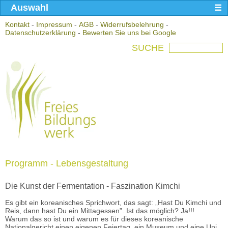
Auswahl
Kontakt
-
Impressum
-
AGB
-
Widerrufsbelehrung
-
Datenschutzerklärung
-
Bewerten Sie uns bei Google
SUCHE
Programm - Lebensgestaltung
Die Kunst der Fermentation - Faszination Kimchi
Es gibt ein koreanisches Sprichwort, das sagt: „Hast Du Kimchi und
Reis, dann hast Du ein Mittagessen”. Ist das möglich? Ja!!!
Warum das so ist und warum es für dieses koreanische
Nationalgericht einen eigenen Feiertag, ein Museum und eine Uni