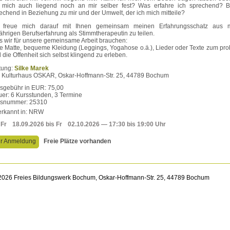
 mich auch liegend noch an mir selber fest? Was erfahre ich sprechend? B
echend in Beziehung zu mir und der Umwelt, der ich mich mitteile?
h freue mich darauf mit Ihnen gemeinsam meinen Erfahrungsschatz aus 
ährigen Berufserfahrung als Stimmtherapeutin zu teilen.
 wir für unsere gemeinsame Arbeit brauchen:
e Matte, bequeme Kleidung (Leggings, Yogahose o.ä.), Lieder oder Texte zum pro
 die Offenheit sich selbst klingend zu erleben.
tung:
Silke Marek
: Kulturhaus OSKAR, Oskar-Hoffmann-Str. 25, 44789 Bochum
sgebühr in EUR: 75,00
er: 6 Kursstunden, 3 Termine
rsnummer: 25310
rkannt in: NRW
Fr
18.09.2026
bis
Fr
02.10.2026
— 17:30 bis 19:00 Uhr
r Anmeldung
Freie Plätze vorhanden
026 Freies Bildungswerk Bochum, Oskar-Hoffmann-Str. 25, 44789 Bochum