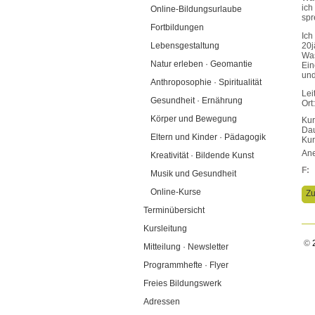
ich
Online-Bildungsurlaube
spr
Fortbildungen
Ic
Lebensgestaltung
20j
Was
Natur erleben · Geomantie
Ein
und
Anthroposophie · Spiritualität
Lei
Gesundheit · Ernährung
Ort
Körper und Bewegung
Kur
Dau
Eltern und Kinder · Pädagogik
Ku
Ane
Kreativität · Bildende Kunst
F:
Musik und Gesundheit
Online-Kurse
Zu
Terminübersicht
Kursleitung
©
2
Mitteilung · Newsletter
Programmhefte · Flyer
Freies Bildungswerk
Adressen