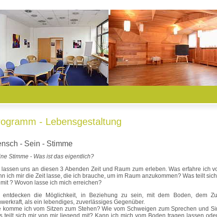
rogramm - Lebensgestaltung
nsch - Sein - Stimme
ne Stimme - Was ist das eigentlich?
 lassen uns an diesen 3 Abenden Zeit und Raum zum erleben. Was erfahre ich vo
n ich mir die Zeit lasse, die ich brauche, um im Raum anzukommen? Was teilt sich 
 mit ? Wovon lasse ich mich erreichen?
 entdecken die Möglichkeit, in Beziehung zu sein, mit dem Boden, dem Z
werkraft, als ein lebendiges, zuverlässiges Gegenüber.
 komme ich vom Sitzen zum Stehen? Wie vom Schweigen zum Sprechen und S
 teilt sich mir von mir liegend mit? Kann ich mich vom Boden tragen lassen oder