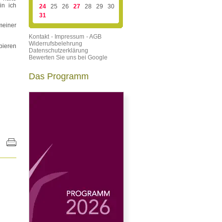
in ich
24
25
26
27
28
29
30
31
meiner
Kontakt
- Impressum
- AGB
Widerrufsbelehrung
bieren
Datenschutzerklärung
Bewerten Sie uns bei Google
Das Programm