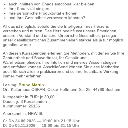
auch inmitten von Chaos emotional klar bleiben,
Ihre Kreativität steigern,
Ihre persönliche Produktivität erhöhen
und Ihre Gesundheit verbessern könnten?
All das ist möglich, sobald Sie die Intelligenz Ihres Herzens
verstehen und nutzen. Das Herz beeinflusst unsere Emotionen,
unseren Verstand und unsere körperliche Gesundheit, ja sogar
unser gesellschaftliches Zusammenleben stärker als je für möglich
gehalten wurde.
An diesen Kursabenden erlernen Sie Methoden, mit denen Sie Ihre
Zentriertheit und Souveränität, Ihr Gespür und
Wahrheitsempfinden, Ihre Intuition und inneres Wissen steigern
und entfalten können. Anschließend können Sie diese Methoden
auch für sich alleine praktizieren und so ihre fruchtbare Wirkung
immer mehr erfahren.
Leitung:
Bruno Martin
Ort: Kulturhaus OSKAR, Oskar-Hoffmann-Str. 25, 44789 Bochum
Kursgebühr in EUR: je 30,00
Dauer: je 3 Kursstunden
Kursnummer: 26166
Anerkannt in: NRW SL
C:
Do
24.09.2026
— 19:00 bis 21:15 Uhr
D:
Do
05.11.2026
— 19:00 bis 21:15 Uhr