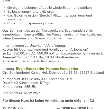
Ziele:
die eigene Lebenskraftquelle wiederfinden und stärken
Selbstheilungskräfte aktivieren
das Gelernte in den (Berufs-) Alltag transportieren und
anwenden
Ruhe und Entspannung finden
Das Seminarhaus an der Nordseeküste, liegt wunderschön
eingebettet in eine großflächige Wiesenlandschaft der Küste, mit
altem Baumbestand, Wiese und Schwimmteich.
Informationen zu Unterkunft/Verpflegung:
Kosten für Übernachtung und Verpflegung (Vollpension)
im EZ: 650,00; im DZ: 550,00 p.P. Ein Einzelzimmer ist reserviert.
Anreise: So
bis 17.00 Uhr, 18.00 Uhr Abendessen
Abreise ist Freitag nach dem Seminar
Leitung:
Birgit Hausdörfer
,
Hannes Hausdörfer
Ort: Seminarhotel Kunze-Hof, Deichstraße 16-18, 26937 Stadland
Kursgebühr in EUR: 495,00 + Kosten für U+V
Dauer: 40 Kursstunden, 5 Tage
Kursnummer: 26BUB1
Anerkannt in: NRW BW SL
Für diesen Kurs ist keine Anmeldung mehr möglich! (1)
Mo
27.07.2026
— 10:00 bis 18:00 Uhr