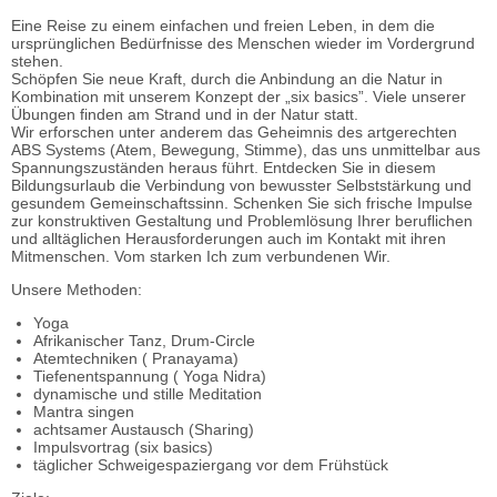
Eine Reise zu einem einfachen und freien Leben, in dem die
ursprünglichen Bedürfnisse des Menschen wieder im Vordergrund
stehen.
Schöpfen Sie neue Kraft, durch die Anbindung an die Natur in
Kombination mit unserem Konzept der „six basics”. Viele unserer
Übungen finden am Strand und in der Natur statt.
Wir erforschen unter anderem das Geheimnis des artgerechten
ABS Systems (Atem, Bewegung, Stimme), das uns unmittelbar aus
Spannungszuständen heraus führt. Entdecken Sie in diesem
Bildungsurlaub die Verbindung von bewusster Selbststärkung und
gesundem Gemeinschaftssinn. Schenken Sie sich frische Impulse
zur konstruktiven Gestaltung und Problemlösung Ihrer beruflichen
und alltäglichen Herausforderungen auch im Kontakt mit ihren
Mitmenschen. Vom starken Ich zum verbundenen Wir.
Unsere Methoden:
Yoga
Afrikanischer Tanz, Drum-Circle
Atemtechniken ( Pranayama)
Tiefenentspannung ( Yoga Nidra)
dynamische und stille Meditation
Mantra singen
achtsamer Austausch (Sharing)
Impulsvortrag (six basics)
täglicher Schweigespaziergang vor dem Frühstück