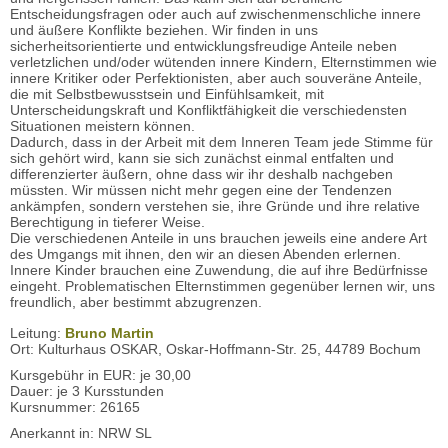
Entscheidungsfragen oder auch auf zwischenmenschliche innere
und äußere Konflikte beziehen. Wir finden in uns
sicherheitsorientierte und entwicklungsfreudige Anteile neben
verletzlichen und/oder wütenden innere Kindern, Elternstimmen wie
innere Kritiker oder Perfektionisten, aber auch souveräne Anteile,
die mit Selbstbewusstsein und Einfühlsamkeit, mit
Unterscheidungskraft und Konfliktfähigkeit die verschiedensten
Situationen meistern können.
Dadurch, dass in der Arbeit mit dem Inneren Team jede Stimme für
sich gehört wird, kann sie sich zunächst einmal entfalten und
differenzierter äußern, ohne dass wir ihr deshalb nachgeben
müssten. Wir müssen nicht mehr gegen eine der Tendenzen
ankämpfen, sondern verstehen sie, ihre Gründe und ihre relative
Berechtigung in tieferer Weise.
Die verschiedenen Anteile in uns brauchen jeweils eine andere Art
des Umgangs mit ihnen, den wir an diesen Abenden erlernen.
Innere Kinder brauchen eine Zuwendung, die auf ihre Bedürfnisse
eingeht. Problematischen Elternstimmen gegenüber lernen wir, uns
freundlich, aber bestimmt abzugrenzen.
Leitung:
Bruno Martin
Ort: Kulturhaus OSKAR, Oskar-Hoffmann-Str. 25, 44789 Bochum
Kursgebühr in EUR: je 30,00
Dauer: je 3 Kursstunden
Kursnummer: 26165
Anerkannt in: NRW SL