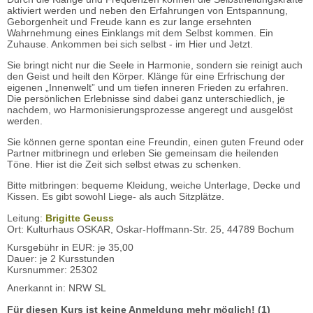
aktiviert werden und neben den Erfahrungen von Entspannung,
Geborgenheit und Freude kann es zur lange ersehnten
Wahrnehmung eines Einklangs mit dem Selbst kommen. Ein
Zuhause. Ankommen bei sich selbst - im Hier und Jetzt.
Sie bringt nicht nur die Seele in Harmonie, sondern sie reinigt auch
den Geist und heilt den Körper. Klänge für eine Erfrischung der
eigenen „Innenwelt” und um tiefen inneren Frieden zu erfahren.
Die persönlichen Erlebnisse sind dabei ganz unterschiedlich, je
nachdem, wo Harmonisierungsprozesse angeregt und ausgelöst
werden.
Sie können gerne spontan eine Freundin, einen guten Freund oder
Partner mitbrinegn und erleben Sie gemeinsam die heilenden
Töne. Hier ist die Zeit sich selbst etwas zu schenken.
Bitte mitbringen: bequeme Kleidung, weiche Unterlage, Decke und
Kissen. Es gibt sowohl Liege- als auch Sitzplätze.
Leitung:
Brigitte Geuss
Ort: Kulturhaus OSKAR, Oskar-Hoffmann-Str. 25, 44789 Bochum
Kursgebühr in EUR: je 35,00
Dauer: je 2 Kursstunden
Kursnummer: 25302
Anerkannt in: NRW SL
Für diesen Kurs ist keine Anmeldung mehr möglich! (1)