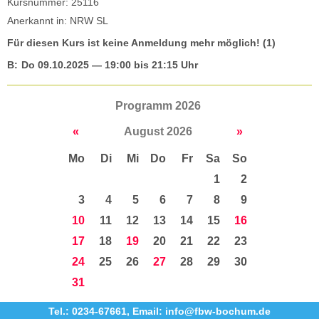
Kursnummer: 25116
Anerkannt in: NRW SL
Für diesen Kurs ist keine Anmeldung mehr möglich! (1)
B:
Do
09.10.2025
— 19:00 bis 21:15 Uhr
Programm 2026
«
August 2026
»
Mo
Di
Mi
Do
Fr
Sa
So
1
2
3
4
5
6
7
8
9
10
11
12
13
14
15
16
17
18
19
20
21
22
23
24
25
26
27
28
29
30
31
Tel.: 0234-67661
,
Email: info@fbw-bochum.de