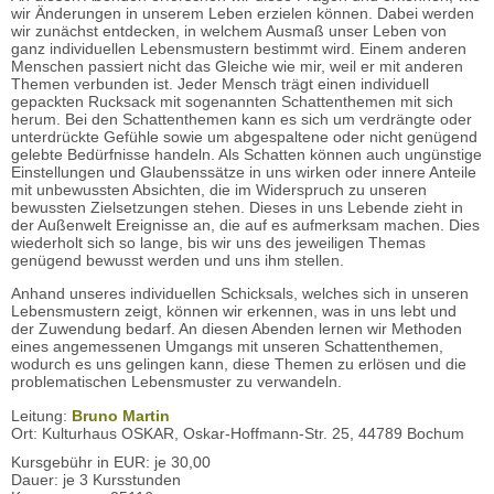
wir Änderungen in unserem Leben erzielen können. Dabei werden
wir zunächst entdecken, in welchem Ausmaß unser Leben von
ganz individuellen Lebensmustern bestimmt wird. Einem anderen
Menschen passiert nicht das Gleiche wie mir, weil er mit anderen
Themen verbunden ist. Jeder Mensch trägt einen individuell
gepackten Rucksack mit sogenannten Schattenthemen mit sich
herum. Bei den Schattenthemen kann es sich um verdrängte oder
unterdrückte Gefühle sowie um abgespaltene oder nicht genügend
gelebte Bedürfnisse handeln. Als Schatten können auch ungünstige
Einstellungen und Glaubenssätze in uns wirken oder innere Anteile
mit unbewussten Absichten, die im Widerspruch zu unseren
bewussten Zielsetzungen stehen. Dieses in uns Lebende zieht in
der Außenwelt Ereignisse an, die auf es aufmerksam machen. Dies
wiederholt sich so lange, bis wir uns des jeweiligen Themas
genügend bewusst werden und uns ihm stellen.
Anhand unseres individuellen Schicksals, welches sich in unseren
Lebensmustern zeigt, können wir erkennen, was in uns lebt und
der Zuwendung bedarf. An diesen Abenden lernen wir Methoden
eines angemessenen Umgangs mit unseren Schattenthemen,
wodurch es uns gelingen kann, diese Themen zu erlösen und die
problematischen Lebensmuster zu verwandeln.
Leitung:
Bruno Martin
Ort: Kulturhaus OSKAR, Oskar-Hoffmann-Str. 25, 44789 Bochum
Kursgebühr in EUR: je 30,00
Dauer: je 3 Kursstunden