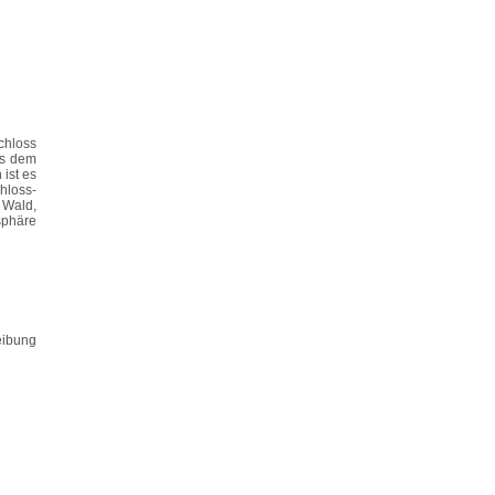
chloss
us dem
 ist es
hloss-
 Wald,
sphäre
eibung