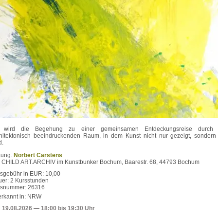
 wird die Begehung zu einer gemeinsamen Entdeckungsreise durch 
hitektonisch beeindruckenden Raum, in dem Kunst nicht nur gezeigt, sondern 
d.
tung:
Norbert Carstens
: CHILD ART.ARCHIV im Kunstbunker Bochum, Baarestr. 68, 44793 Bochum
sgebühr in EUR: 10,00
er: 2 Kursstunden
rsnummer: 26316
rkannt in: NRW
19.08.2026
— 18:00 bis 19:30 Uhr