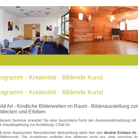
ogramm - Kreativität · Bildende Kunst
ogramm - Kreativität · Bildende Kunst
ild Art - Kindliche Bilderwelten im Raum - Bilderausstellung zu
tdecken und Erleben
diesem Seminar erwartet Sie eine besondere Form der Auseinandersetzung mit 
e Hausbegehung zur Austellung:
Child Art
.
tt einer klassischen theoretischen Betrachtung steht hier das
direkte Erleben i
Mittelpunkt. Die Austellung entfaltet ihre Wirkung nicht nur über einzelne Ar