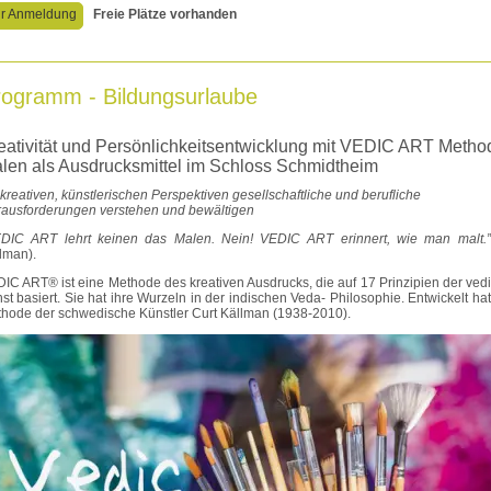
r Anmeldung
Freie Plätze vorhanden
rogramm - Bildungsurlaube
eativität und Persönlichkeitsentwicklung mit VEDIC ART Metho
len als Ausdrucksmittel im Schloss Schmidtheim
 kreativen, künstlerischen Perspektiven gesellschaftliche und berufliche
ausforderungen verstehen und bewältigen
DIC ART lehrt keinen das Malen. Nein! VEDIC ART erinnert, wie man malt.”
lman).
IC ART® ist eine Methode des kreativen Ausdrucks, die auf 17 Prinzipien der ved
st basiert. Sie hat ihre Wurzeln in der indischen Veda- Philosophie. Entwickelt ha
hode der schwedische Künstler Curt Källman (1938-2010).