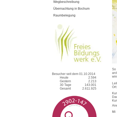
Wegbeschreibung
Übernachtung in Bochum
Raumbelegung
So
arc
Besucher seit dem 01.10.2014
wir
Heute
2.594
Gestern
2.213
Lei
30 Tage
143.001
Ort
Gesamt
2.611.925
Kur
Dau
Ku
Ane
Mi