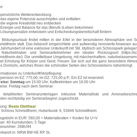
le:
persönliche Weiterentwicklung
das eigene Potenzial ausschöpfen und entfalten
die eigene Kreativität neu entdecken
Energie und Balance für das (Berufs-)Leben bekommen
Lösungsansätze entwickeln und Entscheidungsbereitschaft fördern
 Bildungsurlaub findet mitten in der Eifel in der besonderen Atmosphäre von S
midtheim statt. Das liebevoll eingerichtete und aufwendig renovierte Anwesen a
 Jahrhundert ist eine exklusive Unterkunft mit Stil. Idyllisch am Schlosspark gelegen
 Naturliebhaber und Seminarteilnehmer ein idealer Rückzugsort (https://sc
midtheim.de/). Die unmittelbare Umgebung, mit märchenhaftem, naturbelassenem
tet Erholung für Körper und Geist. Freuen Sie sich auf die ganz besondere Atmo
es Domizils, welches Ihnen die schönsten Seiten des Schlosslebens näherbringt.
ormationen zu Unterkunft/Verpflegung:
lpension im EZ: 775,00; im DZ: 725,00 p.P.; Ein EZ ist reserviert.
eise: Sonntag
um 15:00 Uhr; Kaffeetrinken um 16:00 Uhr
eise: Freitag nach dem Seminar
 detaillierten Seminarunterlagen inklusive Materialliste und Anreisebeschr
den rechtzeitig vor Seminarbeginn zugeschickt.
tung:
Beata Glatthaar
: Schloss Schmidtheim, Hubertusstr. 6, 53949 Schmidtheim
sgebühr in EUR: 560,00 + Materialkosten + Kosten für U+V
er: 40 Kursstunden, 5 Tage
rsnummer: 26BU94
erkannt in: NRW BW HE RP SL