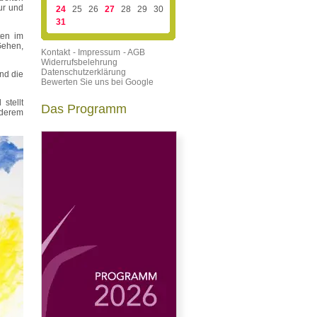
ur und
24
25
26
27
28
29
30
31
ten im
Gehen,
Kontakt
- Impressum
- AGB
Widerrufsbelehrung
Datenschutzerklärung
nd die
Bewerten Sie uns bei Google
stellt
Das Programm
nderem