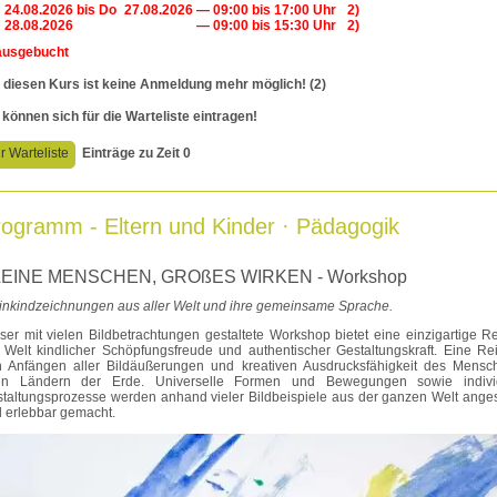
24.08.2026
bis
Do
27.08.2026
— 09:00 bis 17:00 Uhr
2)
28.08.2026
— 09:00 bis 15:30 Uhr
2)
ausgebucht
 diesen Kurs ist keine Anmeldung mehr möglich! (2)
 können sich für die Warteliste eintragen!
r Warteliste
Einträge zu Zeit 0
ogramm - Eltern und Kinder · Pädagogik
EINE MENSCHEN, GROßES WIRKEN - Workshop
inkindzeichnungen aus aller Welt und ihre gemeinsame Sprache.
ser mit vielen Bildbetrachtungen gestaltete Workshop bietet eine einzigartige Re
 Welt kindlicher Schöpfungsfreude und authentischer Gestaltungskraft. Eine Re
 Anfängen aller Bildäußerungen und kreativen Ausdrucksfähigkeit des Mensc
len Ländern der Erde. Universelle Formen und Bewegungen sowie indivi
taltungsprozesse werden anhand vieler Bildbeispiele aus der ganzen Welt ange
 erlebbar gemacht.