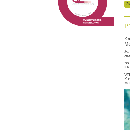
Zu
P
Kr
Ma
Mit
Her
”VE
Käl
VED
Kun
Met