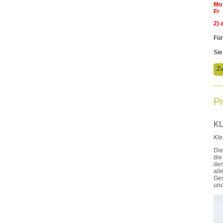
Mo
Fr
2) 
Für
Sie
Zu
Pr
KL
Kle
Die
die
den
al
Ges
und