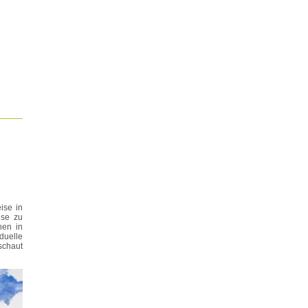
ise in
ise zu
hen in
duelle
schaut