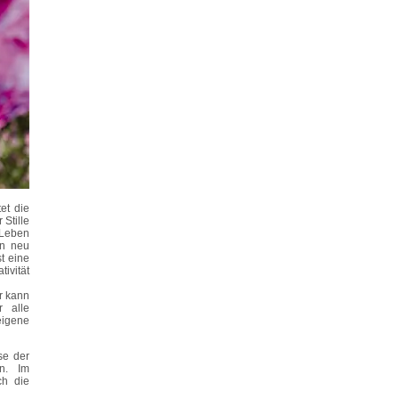
et die
 Stille
 Leben
en neu
t eine
tivität
r kann
r alle
eigene
se der
n. Im
ch die