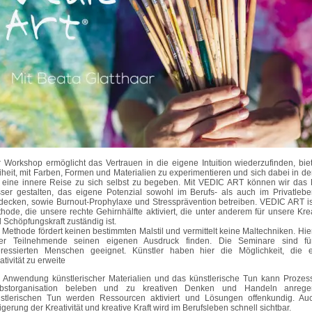
 Workshop ermöglicht das Vertrauen in die eigene Intuition wiederzufinden, biet
iheit, mit Farben, Formen und Materialien zu experimentieren und sich dabei in der
 eine innere Reise zu sich selbst zu begeben. Mit VEDIC ART können wir das
ser gestalten, das eigene Potenzial sowohl im Berufs- als auch im Privatleb
decken, sowie Burnout-Prophylaxe und Stressprävention betreiben. VEDIC ART is
hode, die unsere rechte Gehirnhälfte aktiviert, die unter anderem für unsere Krea
 Schöpfungskraft zuständig ist.
 Methode fördert keinen bestimmten Malstil und vermittelt keine Maltechniken. Hie
der Teilnehmende seinen eigenen Ausdruck finden. Die Seminare sind fü
eressierten Menschen geeignet. Künstler haben hier die Möglichkeit, die 
ativität zu erweite
 Anwendung künstlerischer Materialien und das künstlerische Tun kann Prozes
lbstorganisation beleben und zu kreativen Denken und Handeln anrege
stlerischen Tun werden Ressourcen aktiviert und Lösungen offenkundig. Au
igerung der Kreativität und kreative Kraft wird im Berufsleben schnell sichtbar.