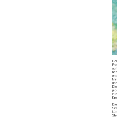
Der
Fre
auf
bes
ent
Met
und
Die
je
int
Kre
Die
Se
kün
Ste