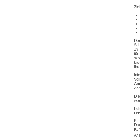
Zie
Der
Sch
19.
für
sch
bie
Ihr
Inf
Vol
Anr
Abr
Die
wer
Lei
Ort
Kur
Dau
Ku
An