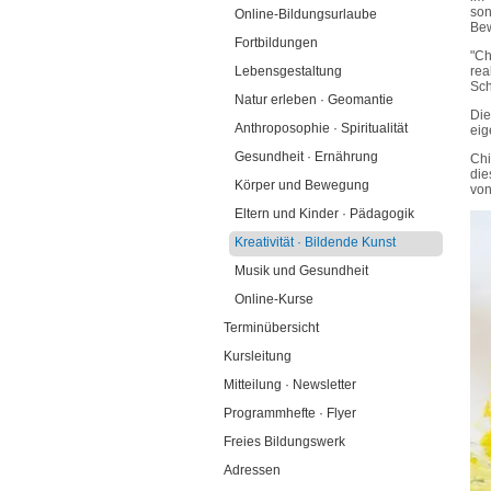
son
Online-Bildungsurlaube
Bew
Fortbildungen
"Ch
Lebensgestaltung
rea
Sch
Natur erleben · Geomantie
Die
Anthroposophie · Spiritualität
eig
Gesundheit · Ernährung
Chi
die
Körper und Bewegung
von
Eltern und Kinder · Pädagogik
Kreativität · Bildende Kunst
Musik und Gesundheit
Online-Kurse
Terminübersicht
Kursleitung
Mitteilung · Newsletter
Programmhefte · Flyer
Freies Bildungswerk
Adressen