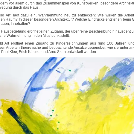
dern vor allem durch das Zusammenspiel von Kunstwerken, besondere Architekt
egung durch das Haus.
ild Art” lädt dazu ein, Wahrnehmung neu zu entdecken: Wie wirken die Arbei
len Raum? In dieser besonderen Architektur? Welche Eindrücke entstehen beim 
auen, Innehalten?
 Hausbegehung eröffnet einen Zugang, der über reine Beschreibung hinausgeht u
ene Wahrnehmung in den Mittelpunkt stellt.
ld Art eröffnet einen Zugang zu Kinderzeichnungen aus rund 100 Jahren und 
sen Arbeiten theoretische und beobachtende Ansätze gegenüber, wie sie unter a
 Paul Klee, Erich Kästner und Arno Stern entwickelt wurden.