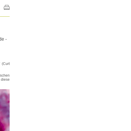
de -
(Curt
ischen
t diese