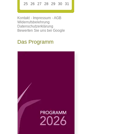
25
26
27
28
29
30
31
Kontakt
- Impressum
- AGB
Widerrufsbelehrung
Datenschutzerklärung
Bewerten Sie uns bei Google
Das Programm