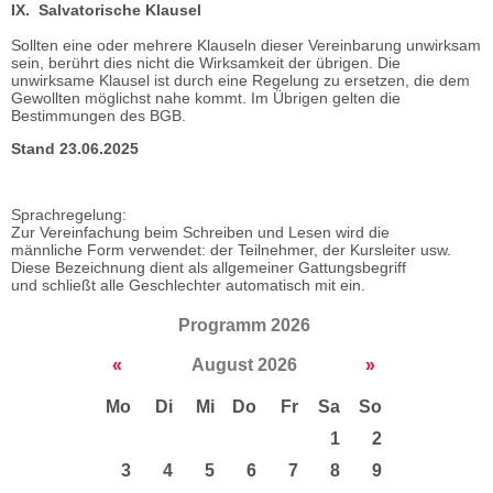
IX. Salvatorische Klausel
Sollten eine oder mehrere Klauseln dieser Vereinbarung unwirksam
sein, berührt dies nicht die Wirksamkeit der übrigen. Die
unwirksame Klausel ist durch eine Regelung zu ersetzen, die dem
Gewollten möglichst nahe kommt. Im Übrigen gelten die
Bestimmungen des BGB.
Stand 23.06.2025
Sprachregelung:
Zur Vereinfachung beim Schreiben und Lesen wird die
männliche Form verwendet: der Teilnehmer, der Kursleiter usw.
Diese Bezeichnung dient als allgemeiner Gattungsbegriff
und schließt alle Geschlechter automatisch mit ein.
Programm 2026
«
August 2026
»
Mo
Di
Mi
Do
Fr
Sa
So
1
2
3
4
5
6
7
8
9